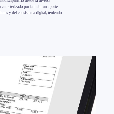
tidisciplinario desde la diversa
transferencia
caracterizado por brindar un aporte
dominio.CO
ones y del ecosistema digital, teniendo