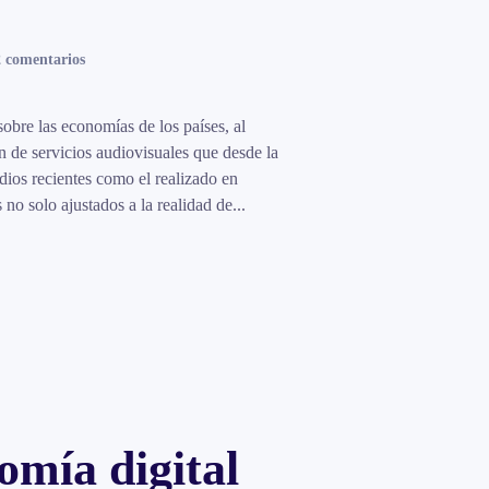
en
 comentarios
Contenidos
deportivos
en
sobre las economías de los países, al
servicios
ón de servicios audiovisuales que desde la
digitales
udios recientes como el realizado en
–
solo ajustados a la realidad de...
en
la
recta
final
para
impactar
los
mercados
de
servicios
audiovisuales.
omía digital