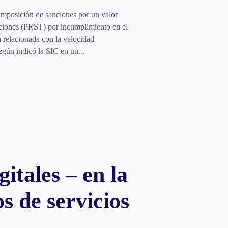
del
principio
imposición de sanciones por un valor
de
aciones (PRST) por incumplimiento en el
responsabilidad
á relacionada con la velocidad
demostrada
egún indicó la SIC en un...
(Accountability)
en
el
régimen
de
protección
de
los
usuarios
de
las
Tecnologías
itales – en la
de
la
Información
s de servicios
y
Comunicaciones.