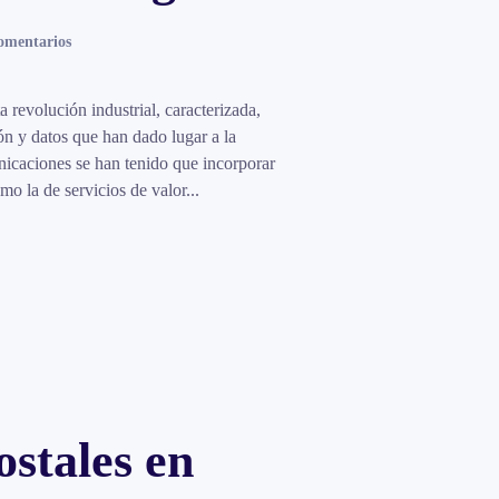
en
omentarios
Servicios
de
información
revolución industrial, caracterizada,
en
ón y datos que han dado lugar a la
la
nicaciones se han tenido que incorporar
economía
o la de servicios de valor...
digital
ostales en