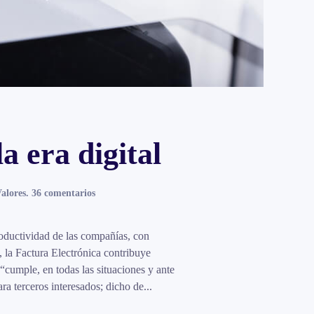
a era digital
en
Valores
.
36 comentarios
Factura
Electrónica,
estratégica
roductividad de las compañías, con
en
 la Factura Electrónica contribuye
la
“cumple, en todas las situaciones y ante
era
ra terceros interesados; dicho de...
digital