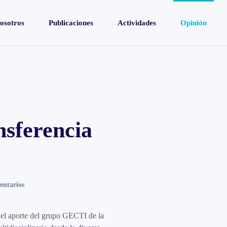
osotros
Publicaciones
Actividades
Opinión
nsferencia
en
entarios
Opinión
GECTI:
Solicitud
 el aporte del grupo GECTI de la
de