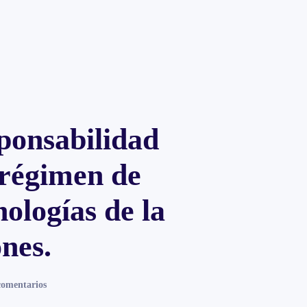
ponsabilidad
 régimen de
nologías de la
nes.
en
comentarios
Reconocimiento