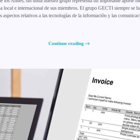
 los Andes, sin duda nuestro grupo representa un importante aporte mul
 local e internacional de sus miembros. El grupo GECTI siempre se ha 
 aspectos relativos a las tecnologías de la información y las comunicaci
Continue reading